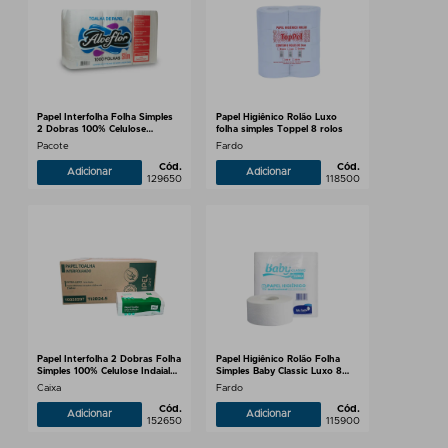
Papel Interfolha Folha Simples
Papel Higiênico Rolão Luxo
2 Dobras 100% Celulose
folha simples Toppel 8 rolos
20x20cm Alve Slim 1000 folhas
Pacote
Fardo
Cód.
Cód.
Adicionar
Adicionar
129650
118500
Papel Interfolha 2 Dobras Folha
Papel Higiênico Rolão Folha
Simples 100% Celulose Indaial
Simples Baby Classic Luxo 8
5.000 folhas
rolos de 300m
Caixa
Fardo
Cód.
Cód.
Adicionar
Adicionar
152650
115900