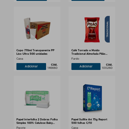
Copo 770ml Transparente PP
Café Torrado e Moído
Liso Ultra 500 unidades
Tradicional Almofada Pilão
10x500g
Caixa
Fardo
Cód.
Cód.
Adicionar
Adicionar
146660
100260
Papel Interfolha 2 Dobras Folha
Papel Sulfite A4 75g Report
Simples 100% Celulose Baby
500 folhas C/10
1.000 folhas
Pacote
Caixa