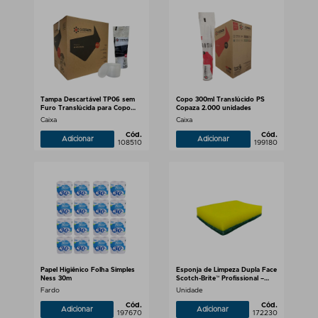
Tampa Descartável TP06 sem
Copo 300ml Translúcido PS
Furo Translúcida para Copo
Copaza 2.000 unidades
100ml e Potes 75/100/120ml
Caixa
Caixa
Copaza 3.000 unidades
Cód.
Cód.
Adicionar
Adicionar
108510
199180
Papel Higiênico Folha Simples
Esponja de Limpeza Dupla Face
Ness 30m
Scotch-Brite™ Profissional –
Unitária
Fardo
Unidade
Cód.
Cód.
Adicionar
Adicionar
197670
172230