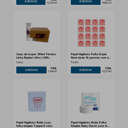
Adicionar
Adicionar
123200
188010
Copo de Isopor 180ml Térmico
Papel Higiênico Folha Dupla
Linha Replast Ultra 1.000
Neve fardo 16 pacotes com 4
unidades
rolos 30 metros
Caixa
Fardo
Cód.
Cód.
Adicionar
Adicionar
134641
102140
Papel Higiênico Rolão Luxo
Papel Higiênico Rolão Folha
folha simples Toppel 8 rolos
Simples Baby Classic Luxo 8