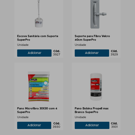
Escova Sanitária com Suporte
Suporte para Fibra Velcro
SuperPro
40cm SuperPro
Unidade
Unidade
Cód.
Cód.
Adicionar
Adicionar
3927
3929
Pano Microfibra 30X30 com 4
Pano Bobina Propell max
SuperPro
Branco SuperPro
Unidade
Unidade
Cód.
Cód.
Adicionar
Adicionar
3930
3931