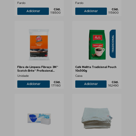
rolos de 300m
Fardo
Fardo
Cód.
Cód.
Adicionar
Adicionar
118500
115900
Fibra de Limpeza Fibraço 3M™
Café Melitta Tradicional Pouch
Scotch-Brite™ Profissional
10x500g
87x15mm - 5 Unidades
Unidade
Caixa
Cód.
Cód.
Adicionar
Adicionar
171160
162490