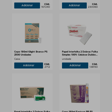
Cód.
Cód.
Adicionar
Adicionar
167240
230060
Copo 180ml Glight Branco PS
Papel Interfolha 2 Dobras Folha
2500 Unidades
Simples 100% Celulose Dubbon
20g
Caixa
unidade
Cód.
Cód.
Adicionar
Adicionar
2712
138150
Papel Interfolha 2 Dobras Folha
Copo 180ml Fastcup BR PS