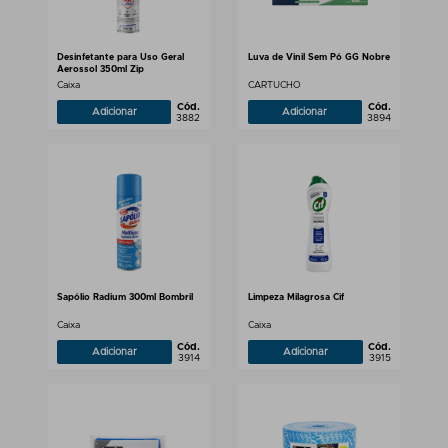
Desinfetante para Uso Geral
Luva de Vinil Sem Pó GG Nobre
Aerossol 350ml Zip
Caixa
CARTUCHO
Cód.
Cód.
Adicionar
Adicionar
3882
3894
Sapólio Radium 300ml Bombril
Limpeza Milagrosa Cif
Caixa
Caixa
Cód.
Cód.
Adicionar
Adicionar
3914
3915