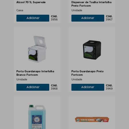
Álcool 70 1L Supervale
Dispenser de Toalha Interfolha
Preto Fortcom
Caixa
Unidade
Cód.
Cód.
Adicionar
Adicionar
3956
3967
Porta Guardanapo Interfolha
Porta Guardanapo Preto
Branco Fortcom
Fortcom
Unidade
Unidade
Cód.
Cód.
Adicionar
Adicionar
3968
3969