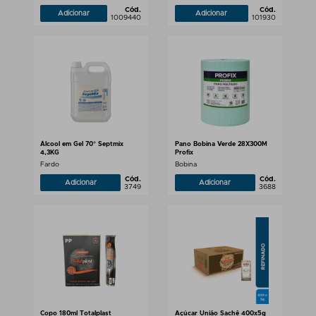
Cód.
Cód.
Adicionar
Adicionar
1009440
101930
Álcool em Gel 70° Septmix
Pano Bobina Verde 28X300M
4,3KG
Profix
Fardo
Bobina
Cód.
Cód.
Adicionar
Adicionar
3749
3688
Copo 180ml Totalplast
Açúcar União Sachê 400x5g