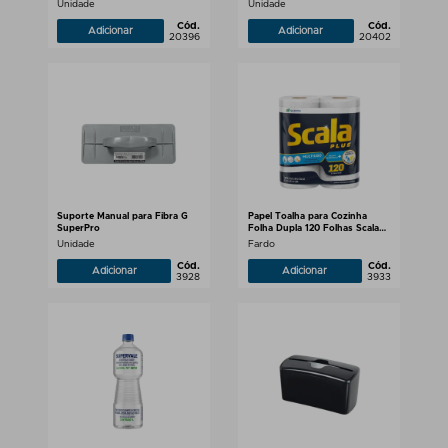
Unidade
Unidade
Cód.
Cód.
Adicionar
Adicionar
20396
20402
Suporte Manual para Fibra G
Papel Toalha para Cozinha
SuperPro
Folha Dupla 120 Folhas Scala
Plus
Unidade
Fardo
Cód.
Cód.
Adicionar
Adicionar
3928
3933