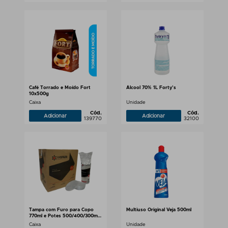
Café Torrado e Moído Fort
Álcool 70% 1L Forty’s
10x500g
Caixa
Unidade
Cód.
Cód.
Adicionar
Adicionar
139770
32100
Tampa com Furo para Copo
Multiuso Original Veja 500ml
770ml e Potes 500/400/300ml
TP08 Copaza 1.000 unidades
Caixa
Unidade