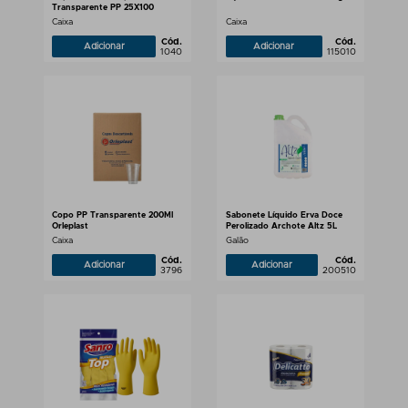
Transparente PP 25X100
Caixa
Caixa
Cód.
Cód.
Adicionar
Adicionar
1040
115010
Copo PP Transparente 200Ml
Sabonete Líquido Erva Doce
Orleplast
Perolizado Archote Altz 5L
Caixa
Galão
Cód.
Cód.
Adicionar
Adicionar
3796
200510