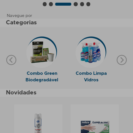
Navegue por
Categorias
Combo Green
Combo Limpa
Co
ios
Biodegradável
Vidros
I
Novidades