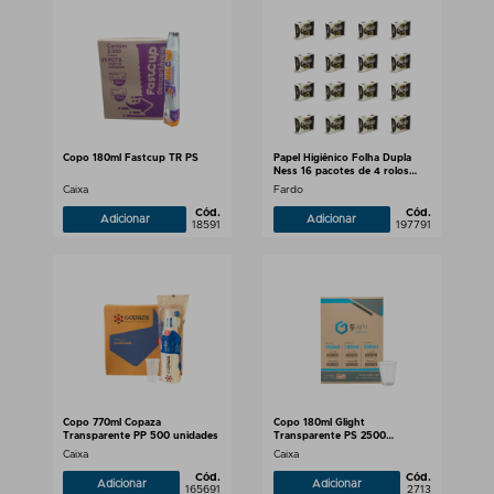
Copo 180ml Fastcup TR PS
Papel Higiênico Folha Dupla
Ness 16 pacotes de 4 rolos
com 30m
Caixa
Fardo
Cód.
Cód.
Adicionar
Adicionar
18591
197791
Copo 770ml Copaza
Copo 180ml Glight
Transparente PP 500 unidades
Transparente PS 2500
Unidades
Caixa
Caixa
Cód.
Cód.
Adicionar
Adicionar
165691
2713