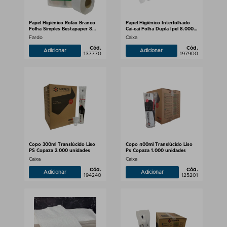
Papel Higiênico Rolão Branco
Papel Higiênico Interfolhado
Folha Simples Bestapaper 8
Cai-cai Folha Dupla Ipel 8.000
rolos
Folhas
Fardo
Caixa
Cód.
Cód.
Adicionar
Adicionar
137770
197900
Copo 300ml Translúcido Liso
Copo 400ml Translúcido Liso
PS Copaza 2.000 unidades
Ps Copaza 1.000 unidades
Caixa
Caixa
Cód.
Cód.
Adicionar
Adicionar
194240
125201