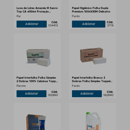
Luva de Látex Amarela M Sanro
Papel Higiênico Folha Dupla
Top CA 40044 Proteção
Premium 16X4X30M Delicatto
Química e Mecânica
Par
Fardo
Cód.
Cód.
Adicionar
Adicionar
104410
3719
Papel Interfolha Folha Simples
Papel Interfolha Branco 2
2 Dobras 100% Celulose Toppel
Dobras Folha Simples Toppel
22x21cm
19x21cm
Pacote
Fardo
Cód.
Cód.
Adicionar
Adicionar
162860
162840