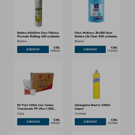
Bobina 40x60cm Saco Plástico
Pano Multiuso 28x300 Azul
Picotado Rollbag 400 unidades
Bobina Life Clean 600 unidades
Bobina
Bobina
Cód.
Cód.
Adicionar
Adicionar
149140
172550
Kit Pote 140ml com Tampa
Detergente Neutro 500ml
Translúcido PP Ultra 1.000
Limpol
unidades
Caixa
Unidade
Cód.
Cód.
Adicionar
Adicionar
165931
101940