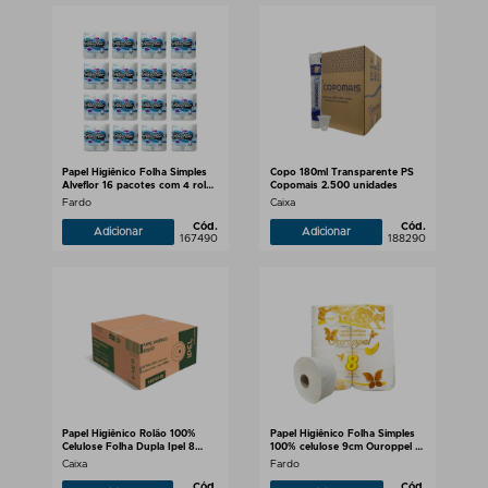
Papel Higiênico Folha Simples
Copo 180ml Transparente PS
Alveflor 16 pacotes com 4 rolos
Copomais 2.500 unidades
de 30m
Fardo
Caixa
Cód.
Cód.
Adicionar
Adicionar
167490
188290
Papel Higiênico Rolão 100%
Papel Higiênico Folha Simples
Celulose Folha Dupla Ipel 8
100% celulose 9cm Ouroppel 8
rolos de 250m
rolos de 300 metros
Caixa
Fardo
Cód.
Cód.