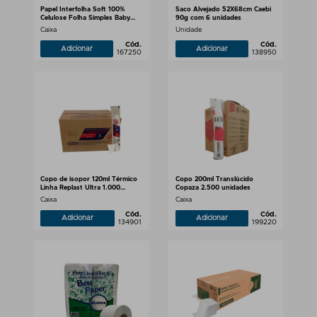
Papel Interfolha Soft 100%
Saco Alvejado 52X68cm Caebi
Celulose Folha Simples Baby
90g com 6 unidades
4.800 folhas 22x21
Caixa
Unidade
Cód.
Cód.
Adicionar
Adicionar
167250
138950
Copo de isopor 120ml Térmico
Copo 200ml Translúcido
Linha Replast Ultra 1.000
Copaza 2.500 unidades
unidades
Caixa
Caixa
Cód.
Cód.
Adicionar
Adicionar
134901
199220