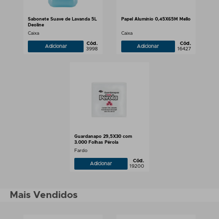
Sabonete Suave de Lavanda 5L
Papel Alumínio 0,45X65M Mello
Deoline
Caixa
Caixa
Cód.
Cód.
Adicionar
Adicionar
3998
16427
Guardanapo 29,5X30 com
3.000 Folhas Pérola
Fardo
Cód.
Adicionar
19200
Mais Vendidos