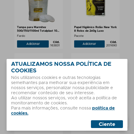
Tampa para Marmitex
Papel Higiênico Rolão New York
500/750/1100ml Totalplast 100
8 Rolos de 240g Luxo
unidades
Fardo
Pacote
Cód.
Cód.
Adicionar
Adicionar
163831
201690
ATUALIZAMOS NOSSA POLÍTICA DE
COOKIES
Nós utilizamos cookies e outras tecnologias
semelhantes para melhorar sua experiência em
nossos serviços, personalizar nossa publicidade e
recomendar conteúdo de seu interesse.
Ao utilizar nossos serviços, você aceita a política de
Papel Toalha para Cozinha
Touca Bompack TNT Branca
monitoramento de cookies.
Sorella Economic Pacote com 2
Sanfonada
Rolos
Para mais informações, consulte nossa
política de
Pacote
Unidade
cookies.
Cód.
Cód.
Adicionar
Adicionar
182970
2431
Whatsapp
Sales
Ciente