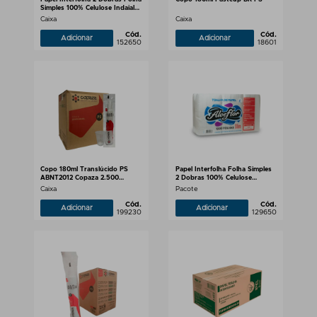
Simples 100% Celulose Indaial
5.000 folhas
Caixa
Caixa
Cód.
Cód.
Adicionar
Adicionar
152650
18601
Copo 180ml Translúcido PS
Papel Interfolha Folha Simples
ABNT2012 Copaza 2.500
2 Dobras 100% Celulose
unidades
20x20cm Alve Slim 1000 folhas
Caixa
Pacote
Cód.
Cód.
Adicionar
Adicionar
199230
129650