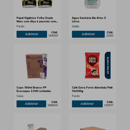
Papel Higiênico Folha Dupla
Água Sanitária Bio-Kriss 5
Ness com Alça 4 pacotes com
Litros
16 rolos de 30 metros
Fardo
Galão
Cód.
Cód.
Adicionar
Adicionar
194061
2260
Copo 180ml Branco PP
Café Extra Forte Almofada Pelé
Ecocoppo 2.500 unidades
10x500g
Caixa
Fardo
Cód.
Cód.
Adicionar
Adicionar
166800
125871