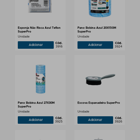
Esponja Não Risca Azul Teflon
Pano Bobina Azul 20X150M
SuperPro
SuperPro
Unidade
Unidade
Cód.
Cód.
Adicionar
Adicionar
3916
3924
Pano Bobina Azul 27X30M
Escova Espanadeira SuperPro
SuperPro
Unidade
Unidade
Cód.
Cód.
Adicionar
Adicionar
3925
3926