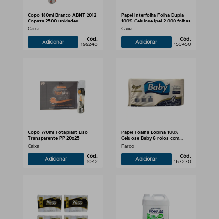
Copo 180ml Branco ABNT 2012
Papel Interfolha Folha Dupla
Copaza 2500 unidades
100% Celulose Ipel 2.000 folhas
Caixa
Caixa
Cód.
Cód.
Adicionar
Adicionar
199240
153450
Copo 770ml Totalplast Liso
Papel Toalha Bobina 100%
Transparente PP 20x25
Celulose Baby 6 rolos com
200m
Caixa
Fardo
Cód.
Cód.
Adicionar
Adicionar
1042
167270