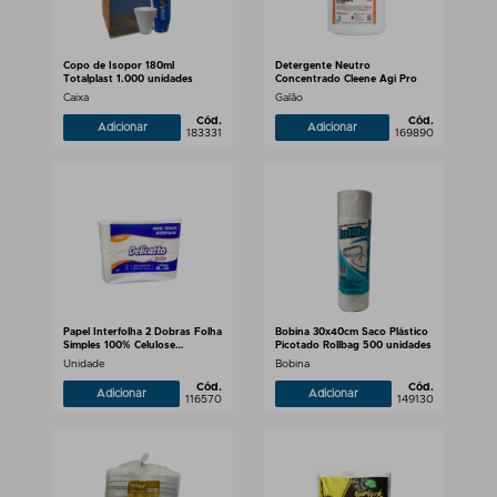
Copo de Isopor 180ml
Detergente Neutro
Totalplast 1.000 unidades
Concentrado Cleene Agi Pro
Caixa
Galão
Cód.
Cód.
Adicionar
Adicionar
183331
169890
Papel Interfolha 2 Dobras Folha
Bobina 30x40cm Saco Plástico
Simples 100% Celulose
Picotado Rollbag 500 unidades
Delicatto Junior
Unidade
Bobina
Cód.
Cód.
Adicionar
Adicionar
116570
149130