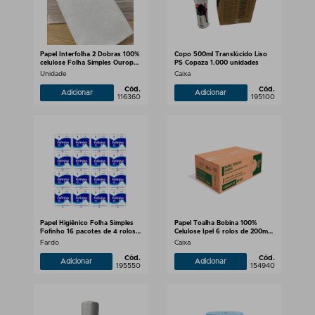
Papel Interfolha 2 Dobras 100%
Copo 500ml Translúcido Liso
celulose Folha Simples Ouropel
PS Copaza 1.000 unidades
1.000 folhas
Unidade
Caixa
Cód.
Cód.
Adicionar
Adicionar
116360
195100
Papel Higiênico Folha Simples
Papel Toalha Bobina 100%
Fofinho 16 pacotes de 4 rolos
Celulose Ipel 6 rolos de 200m
com 30m
24gr
Fardo
Caixa
Cód.
Cód.
Adicionar
Adicionar
195550
154940