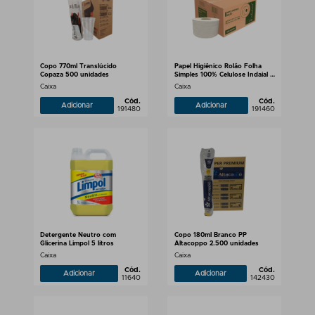
Copo 770ml Translúcido
Papel Higiênico Rolão Folha
Copaza 500 unidades
Simples 100% Celulose Indaial 8
rolos de 300m
Caixa
Caixa
Cód.
Cód.
Adicionar
Adicionar
191480
191460
Detergente Neutro com
Copo 180ml Branco PP
Glicerina Limpol 5 litros
Altacoppo 2.500 unidades
Caixa
Caixa
Cód.
Cód.
Adicionar
Adicionar
11640
142430