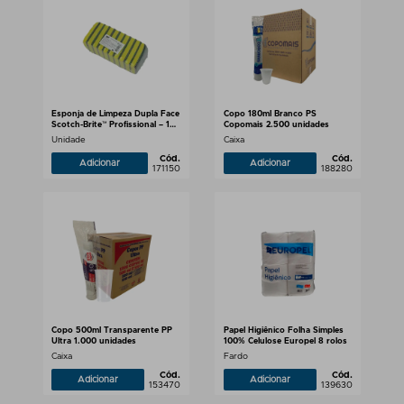
Esponja de Limpeza Dupla Face
Copo 180ml Branco PS
Scotch-Brite™ Profissional – 10
Copomais 2.500 unidades
unidades, 75 x 110mm
Unidade
Caixa
Cód.
Cód.
Adicionar
Adicionar
171150
188280
Copo 500ml Transparente PP
Papel Higiênico Folha Simples
Ultra 1.000 unidades
100% Celulose Europel 8 rolos
Caixa
Fardo
Cód.
Cód.
Adicionar
Adicionar
153470
139630