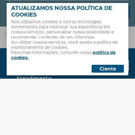
ATUALIZAMOS NOSSA POLÍTICA DE
Receber novidades
COOKIES
Nós utilizamos cookies e outras tecnologias
semelhantes para melhorar sua experiência em
nossos serviços, personalizar nossa publicidade e
A Sales coleta seu e-mail para envio de nossas dicas e novidades.
recomendar conteúdo de seu interesse.
Este dado não é compartilhado com terceiros e garantimos sua
segurança com base em nossa
Política de Privacidade
.
Ao utilizar nossos serviços, você aceita a política de
monitoramento de cookies.
Para mais informações, consulte nossa
política de
Institucional
cookies.
Whatsapp
Sobre nós
Sales
Ciente
Políticas
Atendimento
Minha Conta
Contato
2ª Via de Boleto
Dúvidas Frequentes
Localização
Administrativo
Rua Palmeira Batuá, 243
Jardim Eliane, São Paulo - SP
Horário - Seg. à Sex. das 8h às 18h