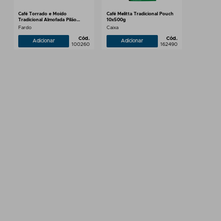
Café Torrado e Moído
Café Melitta Tradicional Pouch
Tradicional Almofada Pilão
10x500g
10x500g
Fardo
Caixa
Cód.
Cód.
Adicionar
Adicionar
100260
162490