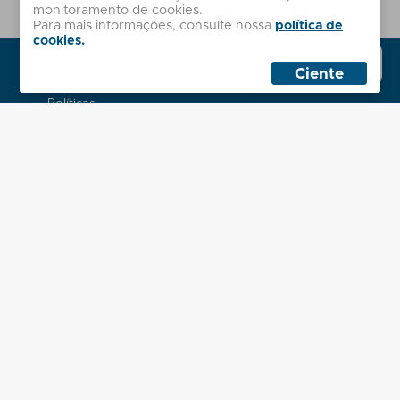
Este dado não é compartilhado com terceiros e garantimos sua
monitoramento de cookies.
segurança com base em nossa
Política de Privacidade
.
Para mais informações, consulte nossa
política de
cookies.
Whatsapp
Institucional
Sales
Ciente
Sobre nós
Políticas
Atendimento
Minha Conta
Contato
2ª Via de Boleto
Dúvidas Frequentes
Localização
Administrativo
Rua Palmeira Batuá, 243
Jardim Eliane, São Paulo - SP
Horário - Seg. à Sex. das 8h às 18h
Centro de Distribuição
R. Prof. Hasegawa, 250
Colônia (Zona Leste), São Paulo - SP
Formas de Pagamento