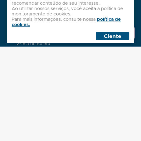
Institucional
recomendar conteúdo de seu interesse.
Ao utilizar nossos serviços, você aceita a política de
Sobre nós
monitoramento de cookies.
Políticas
Para mais informações, consulte nossa
política de
Atendimento
cookies.
Whatsapp
Minha Conta
Sales
Ciente
Contato
2ª Via de Boleto
Dúvidas Frequentes
Localização
Administrativo
Rua Palmeira Batuá, 243
Jardim Eliane, São Paulo - SP
Horário - Seg. à Sex. das 8h às 18h
Centro de Distribuição
R. Prof. Hasegawa, 250
Colônia (Zona Leste), São Paulo - SP
Formas de Pagamento