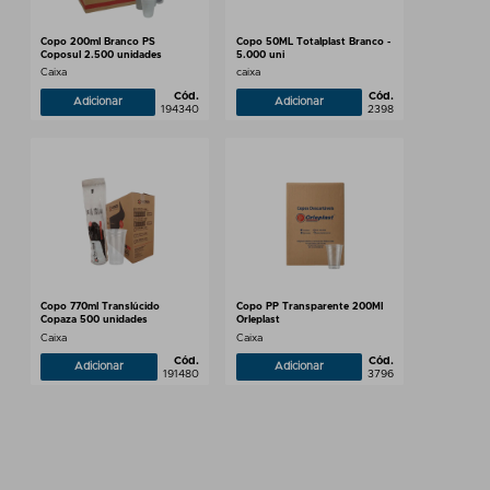
Copo 200ml Branco PS
Copo 50ML Totalplast Branco -
Coposul 2.500 unidades
5.000 uni
Caixa
caixa
Cód.
Cód.
Adicionar
Adicionar
194340
2398
Copo 770ml Translúcido
Copo PP Transparente 200Ml
Copaza 500 unidades
Orleplast
Caixa
Caixa
Cód.
Cód.
Adicionar
Adicionar
191480
3796