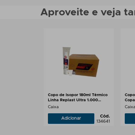
Aproveite e veja 
Copo de Isopor 180ml Térmico
Copo
Linha Replast Ultra 1.000
Copa
unidades
Caixa
Caix
Cód.
Adicionar
134641