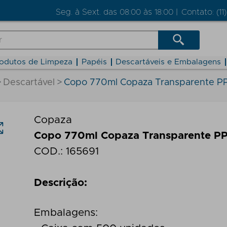
Seg. à Sext. das 08:00 às 18:00 |
Contato: (11
odutos de Limpeza
Papéis
Descartáveis e Embalagens
Descartável
Copo 770ml Copaza Transparente P
Copaza
Copo 770ml Copaza Transparente P
COD.:
165691
Descrição:
Embalagens: