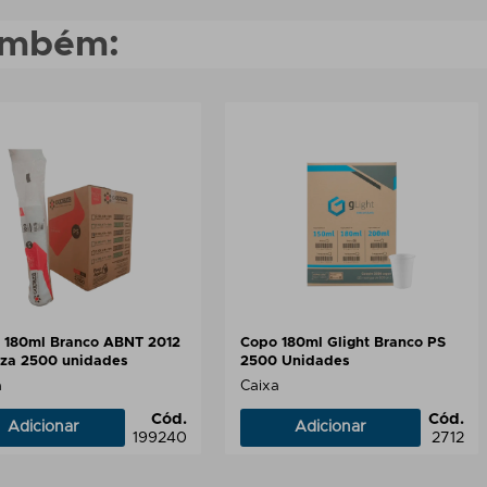
também:
 180ml Branco ABNT 2012
Copo 180ml Glight Branco PS
za 2500 unidades
2500 Unidades
a
Caixa
Cód.
Cód.
Adicionar
Adicionar
199240
2712