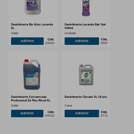
Desinfetante Bio Kriss Lavanda
Desinfetante Lavanda Bak Ypê
5L
500ml
Galão
Unidade
Cód.
Cód.
Adicionar
Adicionar
22620
3597
Desinfetante Concentrado
Desinfetante Clorado 5L Cif pro
Profissional Z4 Plus Riccel 5L
Galão
Caixa
Cód.
Cód.
Adicionar
Adicionar
110120
3772