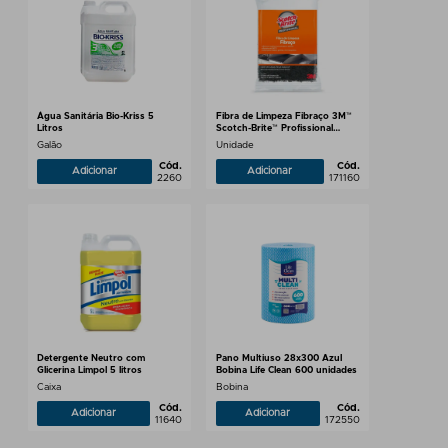
Água Sanitária Bio-Kriss 5
Fibra de Limpeza Fibraço 3M™
Litros
Scotch-Brite™ Profissional
87x15mm - 5 Unidades
Galão
Unidade
Cód.
Cód.
Adicionar
Adicionar
2260
171160
Detergente Neutro com
Pano Multiuso 28x300 Azul
Glicerina Limpol 5 litros
Bobina Life Clean 600 unidades
Caixa
Bobina
Cód.
Cód.
Adicionar
Adicionar
11640
172550