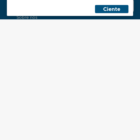
Whatsapp
Sales
Ciente
Institucional
Sobre nós
Políticas
Atendimento
Minha Conta
Contato
2ª Via de Boleto
Dúvidas Frequentes
Localização
Administrativo
Rua Palmeira Batuá, 243
Jardim Eliane, São Paulo - SP
Horário - Seg. à Sex. das 8h às 18h
Centro de Distribuição
R. Prof. Hasegawa, 250
Colônia (Zona Leste), São Paulo - SP
Formas de Pagamento