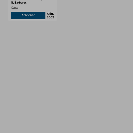
1L Barbarex
Caixa
Cód.
Adicionar
3565