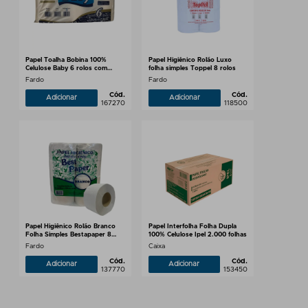
Papel Toalha Bobina 100%
Papel Higiênico Rolão Luxo
Celulose Baby 6 rolos com
folha simples Toppel 8 rolos
200m
Fardo
Fardo
Cód.
Cód.
Adicionar
Adicionar
167270
118500
Papel Higiênico Rolão Branco
Papel Interfolha Folha Dupla
Folha Simples Bestapaper 8
100% Celulose Ipel 2.000 folhas
rolos
Fardo
Caixa
Cód.
Cód.
Adicionar
Adicionar
137770
153450