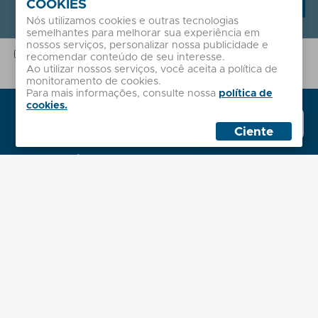
Receber novidades
COOKIES
Nós utilizamos cookies e outras tecnologias
semelhantes para melhorar sua experiência em
nossos serviços, personalizar nossa publicidade e
A Sales coleta seu e-mail para envio de nossas dicas e novidades.
recomendar conteúdo de seu interesse.
Este dado não é compartilhado com terceiros e garantimos sua
Ao utilizar nossos serviços, você aceita a política de
segurança com base em nossa
Política de Privacidade
.
monitoramento de cookies.
Para mais informações, consulte nossa
política de
cookies.
Institucional
Whatsapp
Sobre nós
Sales
Ciente
Políticas
Atendimento
Minha Conta
Contato
2ª Via de Boleto
Dúvidas Frequentes
Localização
Administrativo
Rua Palmeira Batuá, 243
Jardim Eliane, São Paulo - SP
Horário - Seg. à Sex. das 8h às 18h
Centro de Distribuição
R. Prof. Hasegawa, 250
Colônia (Zona Leste), São Paulo - SP