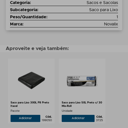
Categoria
:
Sacos e Sacolas
Subcategoria
:
Saco para Lixo
Peso/Quantidade
:
1
Marca
:
Novalix
Aproveite e veja também:
Saco para Lixo 300L P8 Preto
Saco para Lixo 50L Preto c/ 30
Itacel
Mix-Roll
Pacote
Unidade
Cód.
Cód.
Adicionar
Adicionar
199050
3725